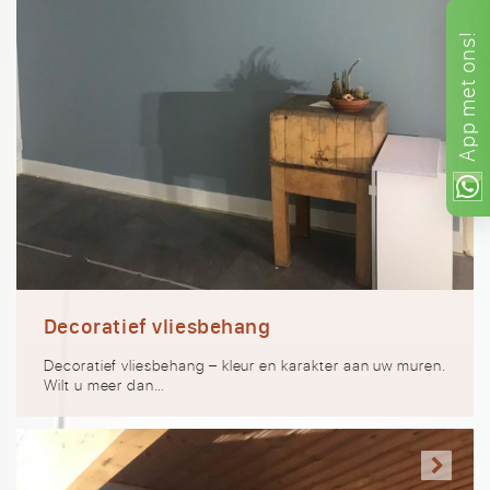
ons!
met
App
Decoratief vliesbehang
Decoratief vliesbehang – kleur en karakter aan uw muren.
Wilt u meer dan…