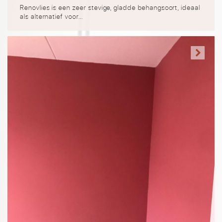
Renovlies is een zeer stevige, gladde behangsoort, ideaal
als alternatief voor…